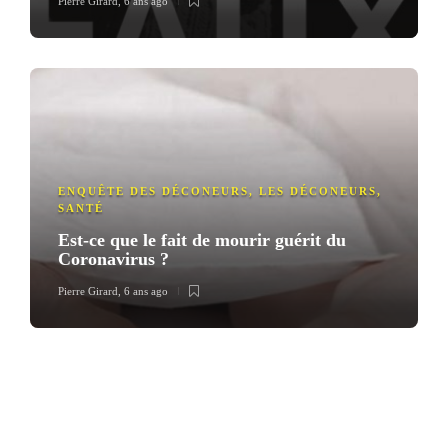
Pierre Girard
,
6 ans ago
ENQUÊTE DES DÉCONEURS
,
LES DÉCONEURS
,
SANTÉ
Est-ce que le fait de mourir guérit du
Coronavirus ?
Pierre Girard
,
6 ans ago