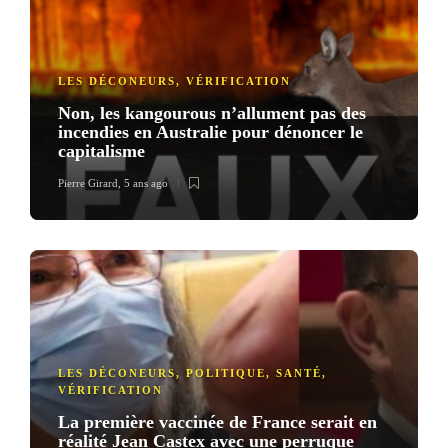
LES DÉCONEURS
,
VÉRIFICATION
Non, les kangourous n’allument pas des
incendies en Australie pour dénoncer le
capitalisme
Pierre Girard
,
5 ans ago
LES DÉCONEURS
,
POLITIQUE
,
SANTÉ
,
VÉRIFICATION
La première vaccinée de France serait en
réalité Jean Castex avec une perruque