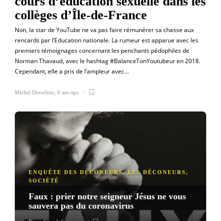
cours d’éducation sexuelle dans les
collèges d’Île-de-France
Non, la star de YouTube ne va pas faire rémunérer sa chasse aux
rencards par l’Education nationale. La rumeur est apparue avec les
premiers témoignages concernant les penchants pédophiles de
Norman Thavaud, avec le hashtag #BalanceTonYoutubeur en 2018.
Cependant, elle a pris de l’ampleur avec…
Michel Drouihier
,
6 ans ago
ENQUÊTE DES DÉCONEURS
,
LES DÉCONEURS
,
SOCIÉTÉ
Faux : prier notre seigneur Jésus ne vous
sauvera pas du coronavirus