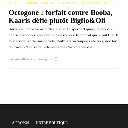
ART
,
CULTURE
,
DIVERTISSEMENT
,
PERSONNALITÉS
Octogone : forfait contre Booba,
Kaaris défie plutôt Bigflo&Oli
Dans une interview accordée au média sportif l’Equipe, le rappeur
Kaaris a annoncé son intention de rompre le contrat qui le liait Duc. Il
faut arrêter cette mascarade, d’ailleurs j’ai toujours été un grand fan
du travail d’Elie Yaffa, je le remercie d’avoir lancé ma…
Catherine Richelieu
,
7 ans ago
À PROPOS
NOTRE BOUTIQUE