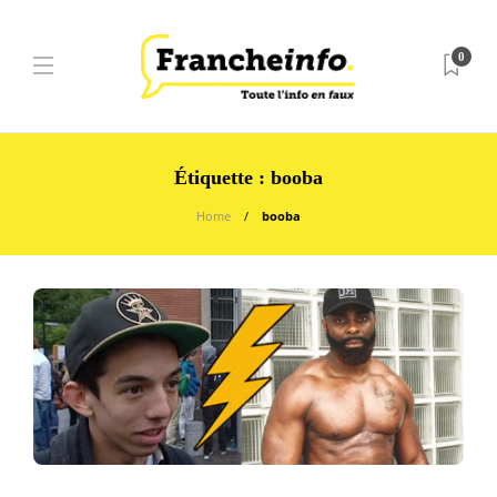
0
Étiquette :
booba
Home
booba