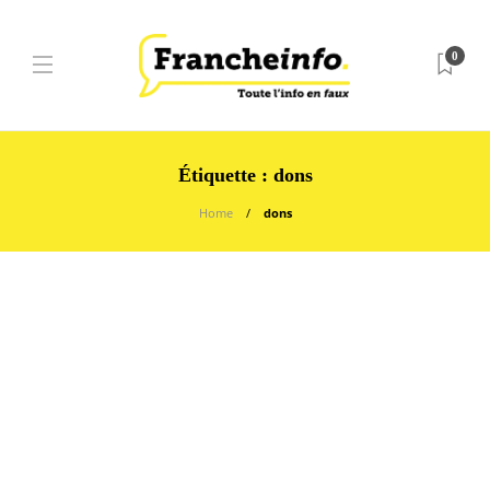
0
Étiquette :
dons
Home
dons