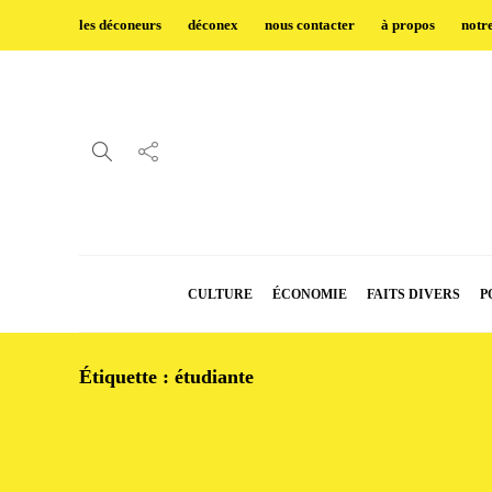
les déconeurs
déconex
nous contacter
à propos
notr
CULTURE
ÉCONOMIE
FAITS DIVERS
P
Étiquette :
étudiante