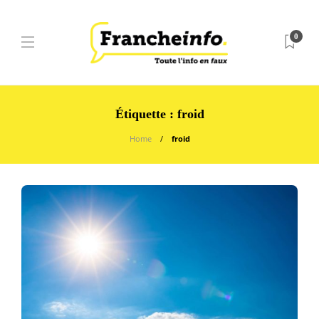
0
Étiquette :
froid
Home
froid