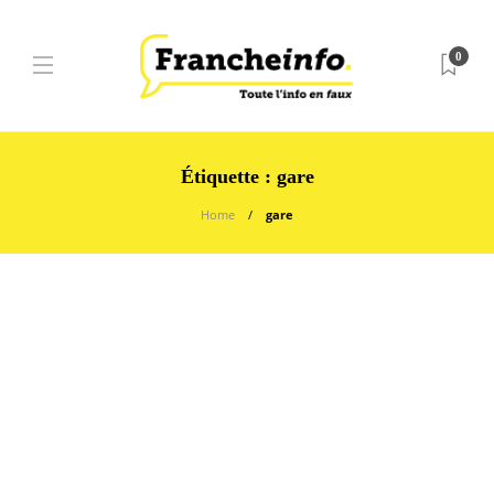
0
Étiquette :
gare
Home
gare