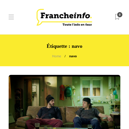
0
Étiquette :
navo
Home
navo