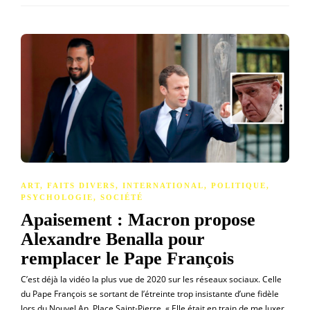
ART
,
FAITS DIVERS
,
INTERNATIONAL
,
POLITIQUE
,
PSYCHOLOGIE
,
SOCIÉTÉ
Apaisement : Macron propose
Alexandre Benalla pour
remplacer le Pape François
C’est déjà la vidéo la plus vue de 2020 sur les réseaux sociaux. Celle
du Pape François se sortant de l’étreinte trop insistante d’une fidèle
lors du Nouvel An, Place Saint-Pierre. « Elle était en train de me luxer