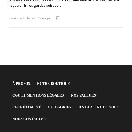
l’épaule ! Et les gardes suisses…
Catherine Richelieu
,
7 ans ago
À PROPOS
NOTRE BOUTIQUE
CGU ET MENTIONS LÉGALES
NOS VALEURS
RECRUTEMENT
CATEGORIES
ILS PARLENT DE NOUS
NOUS CONTACTER