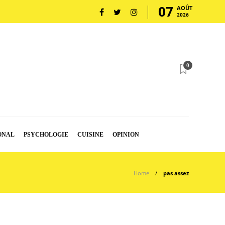
07
AOÛT
2026
0
ONAL
PSYCHOLOGIE
CUISINE
OPINION
Home
pas assez