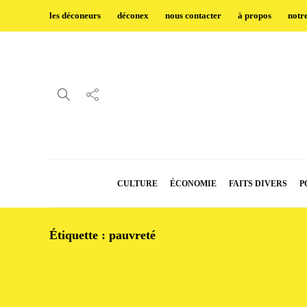
les déconeurs
déconex
nous contacter
à propos
notr
CULTURE
ÉCONOMIE
FAITS DIVERS
P
Étiquette :
pauvreté