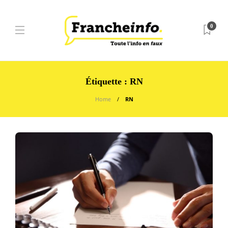
0
Étiquette :
RN
Home
RN