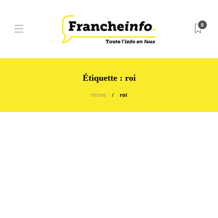
0
Étiquette :
roi
Home
roi