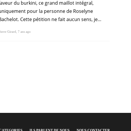
faveur du burkini, ce grand maillot intégral,
uniquement pour la personne de Roselyne
Bachelot. Cette pétition ne fait aucun sens, je…
ierre Girard
,
7 ans ago
CATEGORIES
ILS PARLENT DE NOUS
NOUS CONTACTER