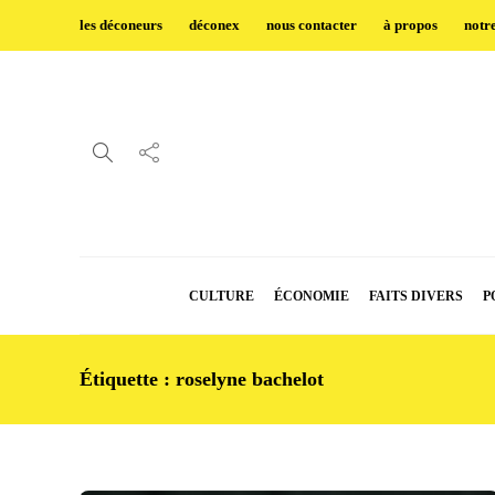
les déconeurs
déconex
nous contacter
à propos
notr
CULTURE
ÉCONOMIE
FAITS DIVERS
P
Étiquette :
roselyne bachelot