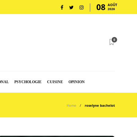
08
AOÛT
2026
0
ONAL
PSYCHOLOGIE
CUISINE
OPINION
Home
roselyne bachelot