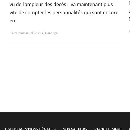
vu de l’ampleur des décès il va maintenant plus
vite de compter les personnalités qui sont encore
en…
P
Pierre Emmanuel Chieux
,
6 ans ago
CGU ET MENTIONS LÉGALES
NOS VALEURS
RECRUTEMENT