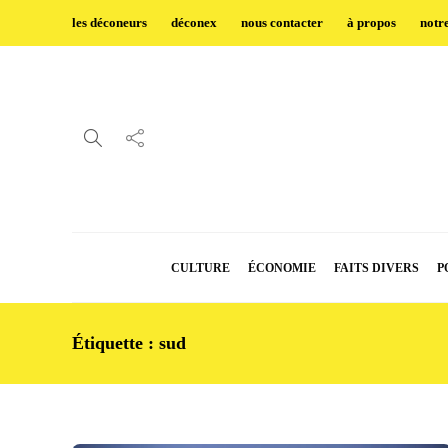
les déconeurs
déconex
nous contacter
à propos
notr
CULTURE
ÉCONOMIE
FAITS DIVERS
P
Étiquette :
sud