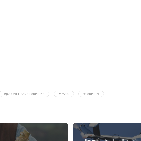
#JOURNÉE SANS PARISIENS
#PARIS
#PARISIEN
Par précaution, la police arrêt