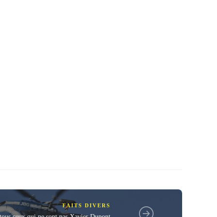
FAITS DIVERS
e tous ceux qui ne sont pas Xavier Dupont