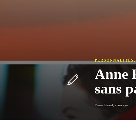
PERSONNALITÉS
Anne H
sans p
Pierre Girard
,
7 ans ago