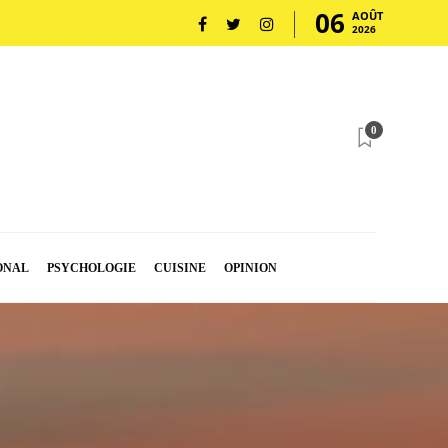
06
AOÛT
2026
0
ONAL
PSYCHOLOGIE
CUISINE
OPINION