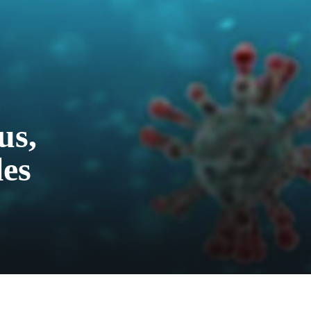
us,
les