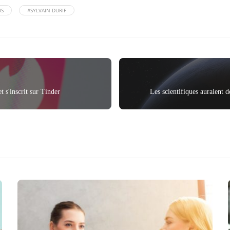
US
#SYLVAIN DURIF
t s'inscrit sur Tinder
Les scientifiques auraient d