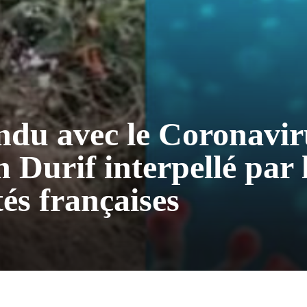
du avec le Coronavir
n Durif interpellé par 
tés françaises