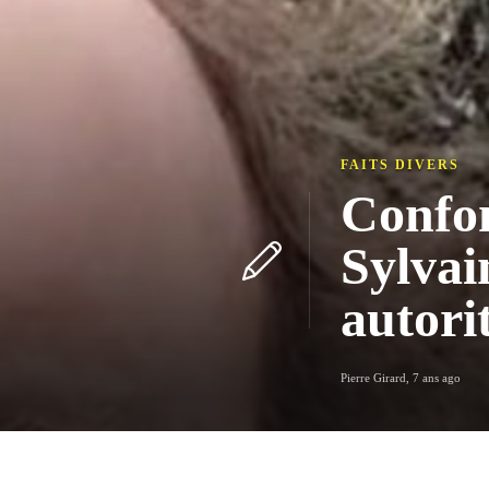
FAITS DIVERS
Confon
Sylvai
autori
Pierre Girard
,
7 ans ago