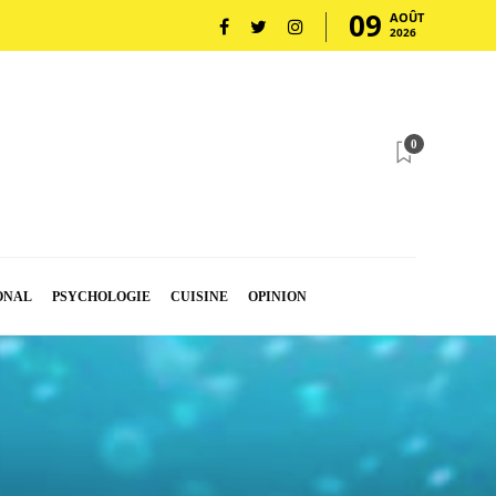
09
AOÛT
2026
0
ONAL
PSYCHOLOGIE
CUISINE
OPINION