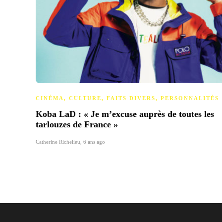
CINÉMA
,
CULTURE
,
FAITS DIVERS
,
PERSONNALITÉS
Koba LaD : « Je m’excuse auprès de toutes les
tarlouzes de France »
Catherine Richelieu
,
6 ans ago