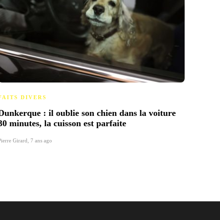
FAITS DIVERS
FAITS
Dunkerque : il oublie son chien dans la voiture
L’aut
30 minutes, la cuisson est parfaite
des s
Pierre Girard
,
7 ans ago
Pierre 