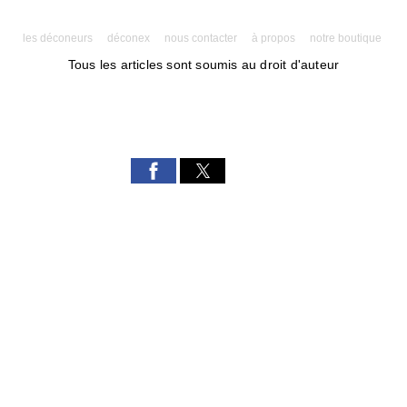
les déconeurs
déconex
nous contacter
à propos
notre boutique
Tous les articles sont soumis au droit d'auteur
Powered by AMPforWP