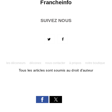
Francheinfo
SUIVEZ NOUS
les déconeurs
déconex
nous contacter
à propos
notre boutique
Tous les articles sont soumis au droit d'auteur
Powered by AMPforWP