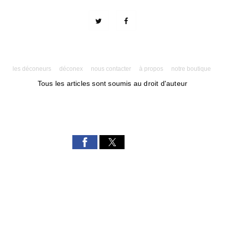
les déconeurs
déconex
nous contacter
à propos
notre boutique
Tous les articles sont soumis au droit d'auteur
Powered by AMPforWP