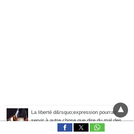
La liberté d&rsquo;expression pourrait
servir à autre chose que dire du mal des
musulmans