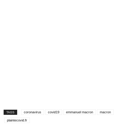
coronavirus
covid19
emmanuel macron
macron
TAGS
plaintecovid.fr