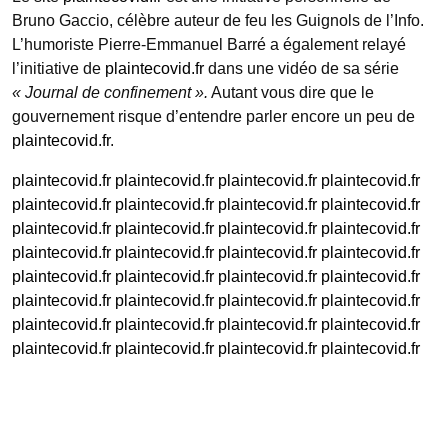
Bruno Gaccio, célèbre auteur de feu les Guignols de l’Info.
L’humoriste Pierre-Emmanuel Barré a également relayé
l’initiative de
plaintecovid.fr
dans une vidéo de sa série
« Journal de confinement ».
Autant vous dire que le
gouvernement risque d’entendre parler encore un peu de
plaintecovid.fr
.
plaintecovid.fr
plaintecovid.fr
plaintecovid.fr
plaintecovid.fr
plaintecovid.fr
plaintecovid.fr
plaintecovid.fr
plaintecovid.fr
plaintecovid.fr
plaintecovid.fr
plaintecovid.fr
plaintecovid.fr
plaintecovid.fr
plaintecovid.fr
plaintecovid.fr
plaintecovid.fr
plaintecovid.fr
plaintecovid.fr
plaintecovid.fr
plaintecovid.fr
plaintecovid.fr
plaintecovid.fr
plaintecovid.fr
plaintecovid.fr
plaintecovid.fr
plaintecovid.fr
plaintecovid.fr
plaintecovid.fr
plaintecovid.fr
plaintecovid.fr
plaintecovid.fr
plaintecovid.fr