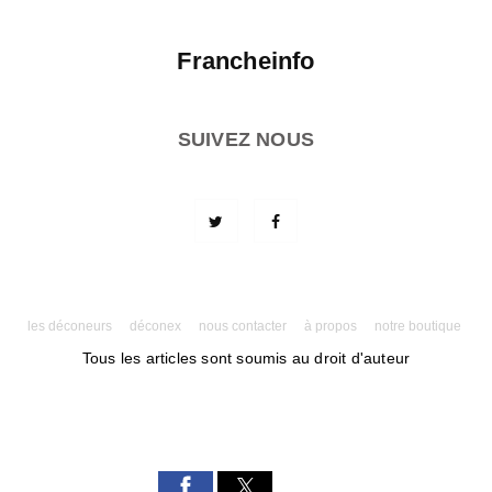
Francheinfo
SUIVEZ NOUS
les déconeurs
déconex
nous contacter
à propos
notre boutique
Tous les articles sont soumis au droit d'auteur
Powered by AMPforWP