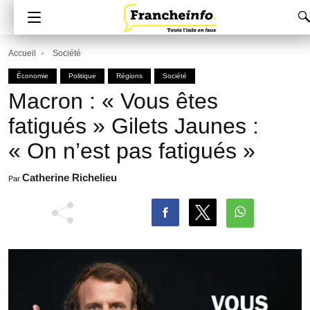
Accueil
Société
Économie
Politique
Régions
Société
Macron : « Vous êtes
fatigués » Gilets Jaunes :
« On n’est pas fatigués »
Catherine Richelieu
Par