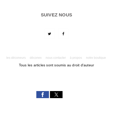
SUIVEZ NOUS
les déconeurs
déconex
nous contacter
à propos
notre boutique
Tous les articles sont soumis au droit d'auteur
Powered by AMPforWP