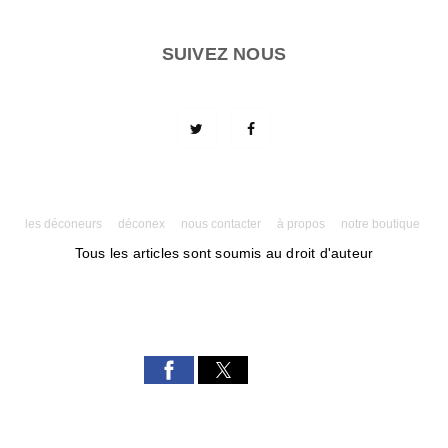
SUIVEZ NOUS
les déconeurs
déconex
nous contacter
à propos
notre boutique
Tous les articles sont soumis au droit d'auteur
Powered by AMPforWP