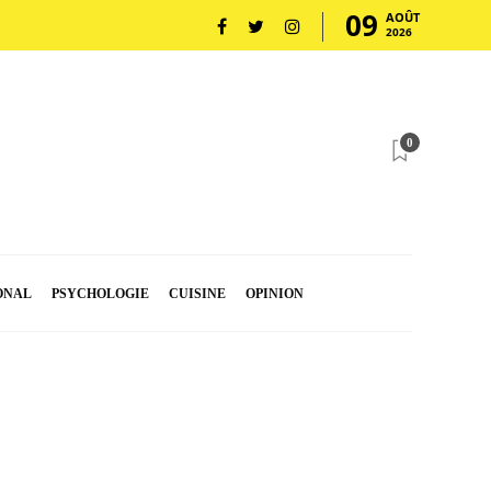
09
AOÛT
2026
0
ONAL
PSYCHOLOGIE
CUISINE
OPINION