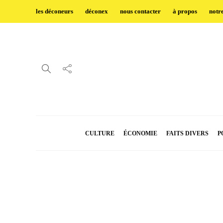
les déconeurs
déconex
nous contacter
à propos
notr
CULTURE
ÉCONOMIE
FAITS DIVERS
P