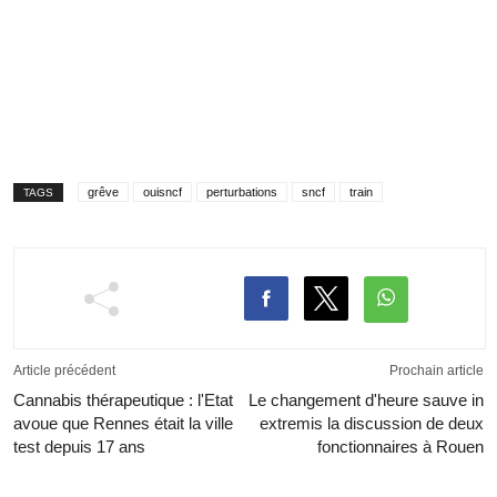
grêve
ouisncf
perturbations
sncf
train
TAGS
Article précédent
Prochain article
Cannabis thérapeutique : l'Etat
Le changement d'heure sauve in
avoue que Rennes était la ville
extremis la discussion de deux
test depuis 17 ans
fonctionnaires à Rouen