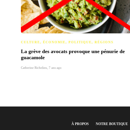
CULTURE
,
ÉCONOMIE
,
POLITIQUE
,
RÉGIONS
La grève des avocats provoque une pénurie de
guacamole
Catherine Richelieu
,
7 ans ago
À PROPOS
NOTRE BOUTIQUE