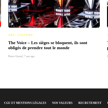
ART
,
CULTURE
The Voice – Les sièges se bloquent, ils sont
obligés de prendre tout le monde
Pierre Girard
,
7 ans ago
CGU ET MENTIONS LÉGALES
NOS VALEURS
RECRUTEMENT