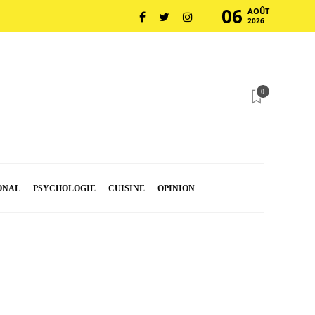
06
AOÛT
2026
0
ONAL
PSYCHOLOGIE
CUISINE
OPINION