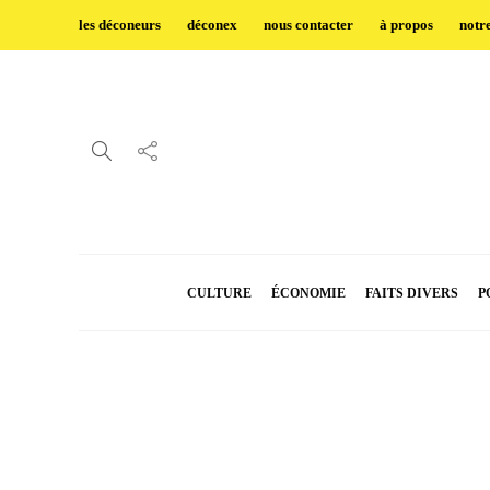
les déconeurs
déconex
nous contacter
à propos
notr
CULTURE
ÉCONOMIE
FAITS DIVERS
P