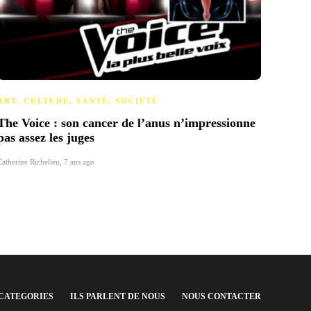
ART
,
CULTURE
,
SANTÉ
,
SOCIÉTÉ
ART
,
The Voice : son cancer de l’anus n’impressionne
A la 
pas assez les juges
boyco
Catherine Richelieu
,
7 ans ago
Catherin
CATEGORIES
ILS PARLENT DE NOUS
NOUS CONTACTER