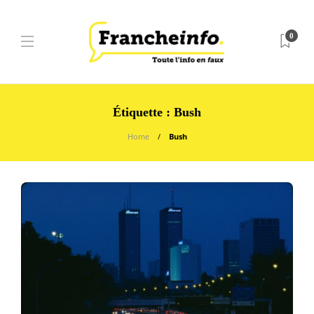
0
Étiquette :
Bush
Home
Bush