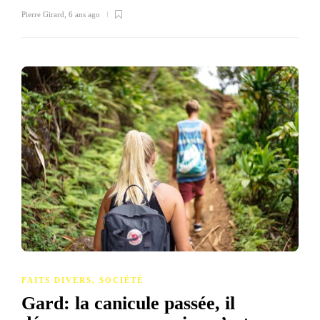
Pierre Girard
,
6 ans ago
FAITS DIVERS
,
SOCIÉTÉ
Gard: la canicule passée, il