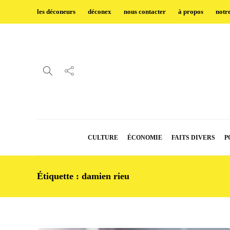
les déconeurs
déconex
nous contacter
à propos
notr
CULTURE
ÉCONOMIE
FAITS DIVERS
P
Étiquette :
damien rieu