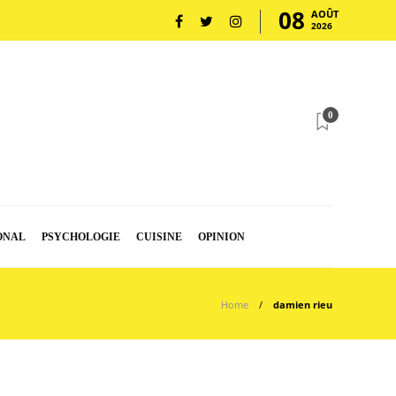
08
AOÛT
2026
0
ONAL
PSYCHOLOGIE
CUISINE
OPINION
Home
damien rieu