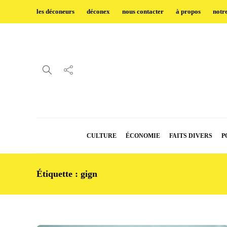
les déconeurs
déconex
nous contacter
à propos
notr
CULTURE
ÉCONOMIE
FAITS DIVERS
P
Étiquette :
gign