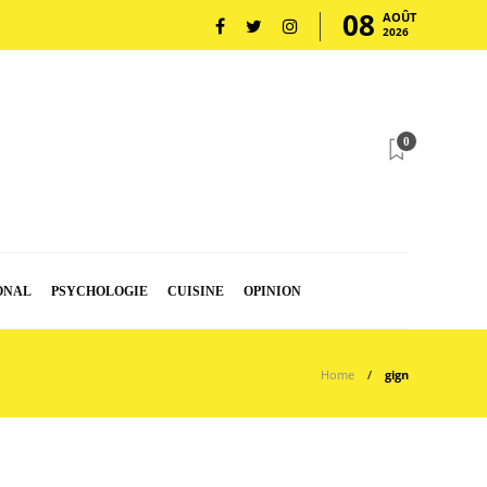
08
AOÛT
2026
0
ONAL
PSYCHOLOGIE
CUISINE
OPINION
Home
gign