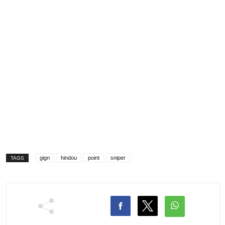
gign
hindou
point
sniper
TAGS