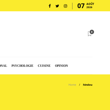
07
AOÛT
2026
0
ONAL
PSYCHOLOGIE
CUISINE
OPINION
Home
hindou