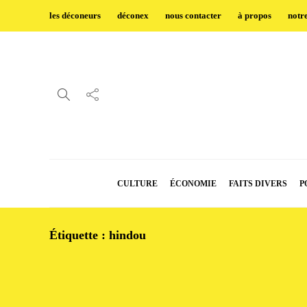
les déconeurs
déconex
nous contacter
à propos
notr
CULTURE
ÉCONOMIE
FAITS DIVERS
P
Étiquette :
hindou