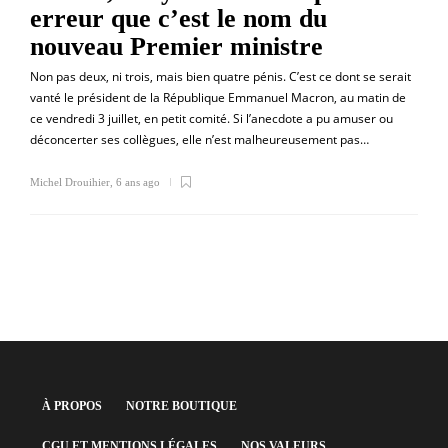
erreur que c’est le nom du
nouveau Premier ministre
Non pas deux, ni trois, mais bien quatre pénis. C’est ce dont se serait
vanté le président de la République Emmanuel Macron, au matin de
ce vendredi 3 juillet, en petit comité. Si l’anecdote a pu amuser ou
déconcerter ses collègues, elle n’est malheureusement pas…
Michel Drouihier
,
6 ans ago
À PROPOS
NOTRE BOUTIQUE
CGU ET MENTIONS LÉGALES
NOS VALEURS