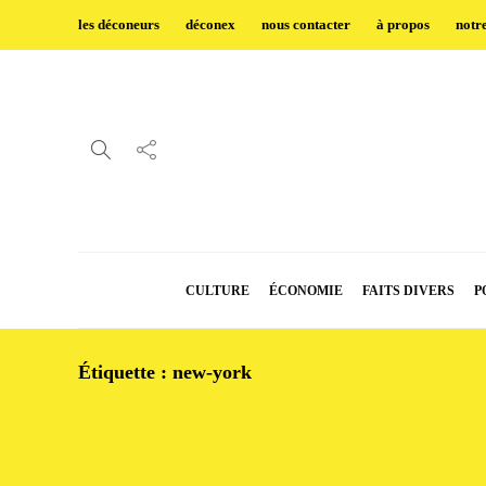
les déconeurs
déconex
nous contacter
à propos
notr
CULTURE
ÉCONOMIE
FAITS DIVERS
P
Étiquette :
new-york