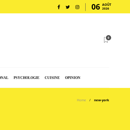
06
AOÛT
2026
0
ONAL
PSYCHOLOGIE
CUISINE
OPINION
Home
new-york