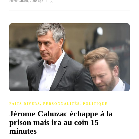
Pierre Girard
,
7 ans ago
FAITS DIVERS
,
PERSONNALITÉS
,
POLITIQUE
Jérome Cahuzac échappe à la
prison mais ira au coin 15
minutes