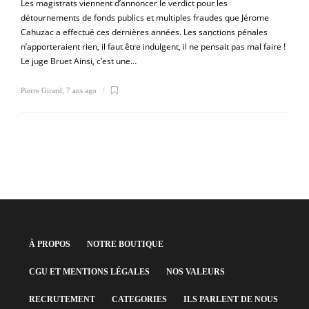
Les magistrats viennent d’annoncer le verdict pour les
détournements de fonds publics et multiples fraudes que Jérome
Cahuzac a effectué ces dernières années. Les sanctions pénales
n’apporteraient rien, il faut être indulgent, il ne pensait pas mal faire !
Le juge Bruet Ainsi, c’est une…
Pierre Girard
,
7 ans ago
À PROPOS
NOTRE BOUTIQUE
CGU ET MENTIONS LÉGALES
NOS VALEURS
RECRUTEMENT
CATEGORIES
ILS PARLENT DE NOUS