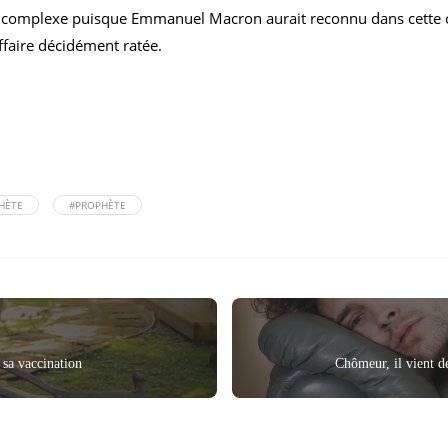
us complexe puisque Emmanuel Macron aurait reconnu dans cette c
ffaire décidément ratée.
HÈTE
#PROPHÈTE
 sa vaccination
Chômeur, il vient d