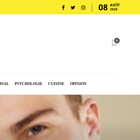
08
AOÛT
2026
0
ONAL
PSYCHOLOGIE
CUISINE
OPINION