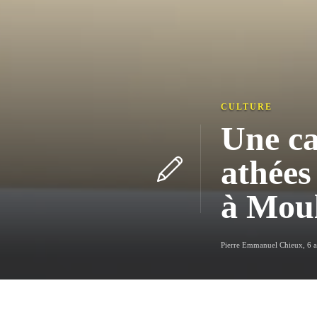
CULTURE
Une ca
athées
à Mou
Pierre Emmanuel Chieux
,
6 