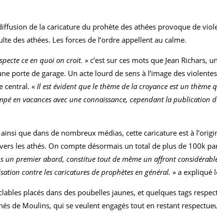
iffusion de la caricature du prohète des athées provoque de viole
lte des athées. Les forces de l’ordre appellent au calme.
pecte ce en quoi on croit.
» c’est sur ces mots que Jean Richars, 
une porte de garage. Un acte lourd de sens à l’image des violentes
e central. «
Il est évident que le thème de la croyance est un thème 
ompé en vacances avec une connaissance, cependant la publication de 
ainsi que dans de nombreux médias, cette caricature est à l’origi
vers les athés. On compte désormais un total de plus de 100k part
ns un premier abord, constitue tout de même un affront considérabl
isation contre les caricatures de prophètes en général.
» a expliqué 
clables placés dans des poubelles jaunes, et quelques tags respe
és de Moulins, qui se veulent engagés tout en restant respectue