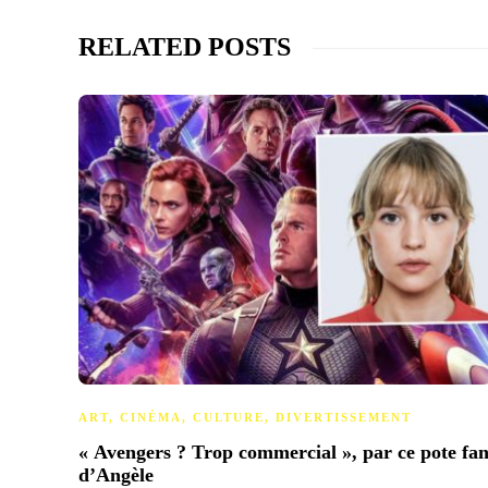
RELATED POSTS
ART
,
CINÉMA
,
CULTURE
,
DIVERTISSEMENT
« Avengers ? Trop commercial », par ce pote fa
d’Angèle