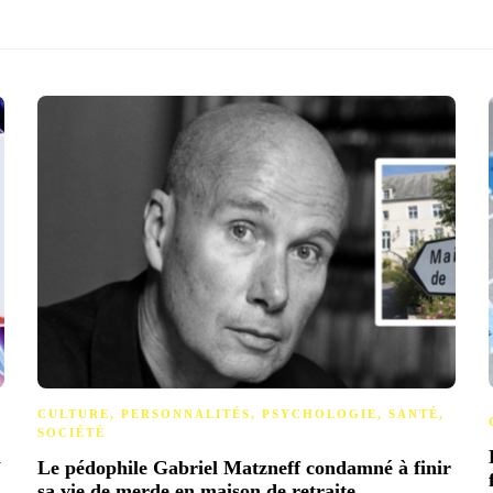
CULTURE
,
PERSONNALITÉS
,
PSYCHOLOGIE
,
SANTÉ
,
SOCIÉTÉ
n
Le pédophile Gabriel Matzneff condamné à finir
sa vie de merde en maison de retraite