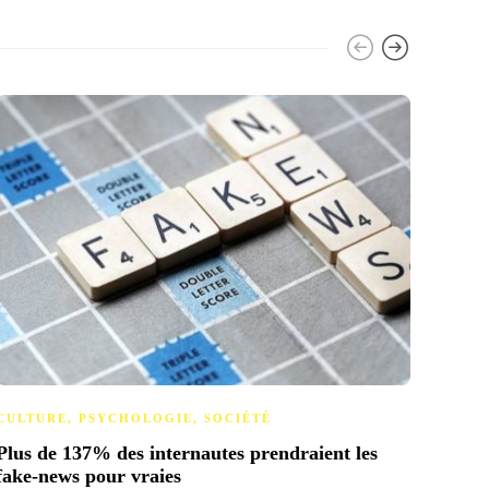
ART
,
CULTURE
,
PSYCHOLOGIE
,
SOCIÉTÉ
SOCI
Plus de 137% des internautes prendraient les
Exori
fake-news pour vraies
le su