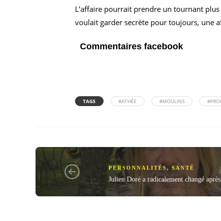
L’affaire pourrait prendre un tournant pl
voulait garder secrète pour toujours, une a
Commentaires facebook
TAGS
#ATHÉE
#MOULINS
#PRO
PERSONNALITÉS
,
SANTÉ
Julien Doré a radicalement changé après