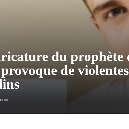
ricature du prophète 
 provoque de violente
lins
ans ago