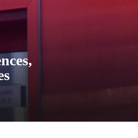
nces,
es