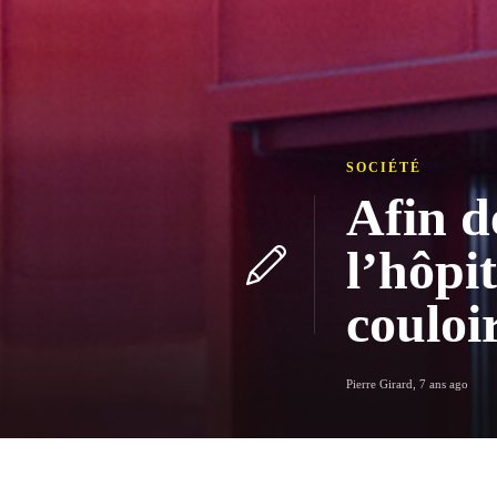
SOCIÉTÉ
Afin d
l’hôpi
couloi
Pierre Girard
,
7 ans ago