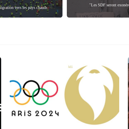
"Les SDF seront exonéré
igration vers les pays chauds