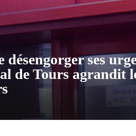
e désengorger ses urge
tal de Tours agrandit l
rs