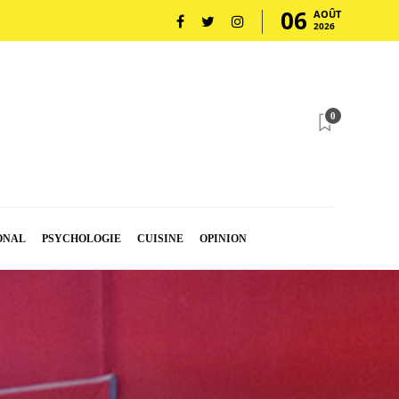
06
AOÛT
2026
0
ONAL
PSYCHOLOGIE
CUISINE
OPINION