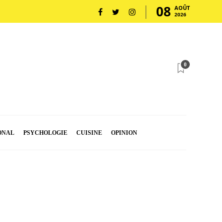
08
AOÛT
2026
0
ONAL
PSYCHOLOGIE
CUISINE
OPINION