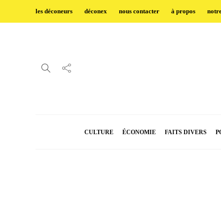
les déconeurs
déconex
nous contacter
à propos
notr
CULTURE
ÉCONOMIE
FAITS DIVERS
P