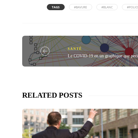
TAGS
#BAVURE
#BLANC
#POLIC
SANTÉ
Le COVID-19 en un graphique que perso
RELATED POSTS