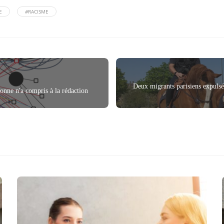
E
#RACISME
Deux migrants parisiens expulsé
nne n'a compris à la rédaction