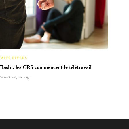
FAITS DIVERS
CINÉ
Flash : les CRS commencent le télétravail
Koba 
tarlo
Pierre Girard
,
6 ans ago
Catherin