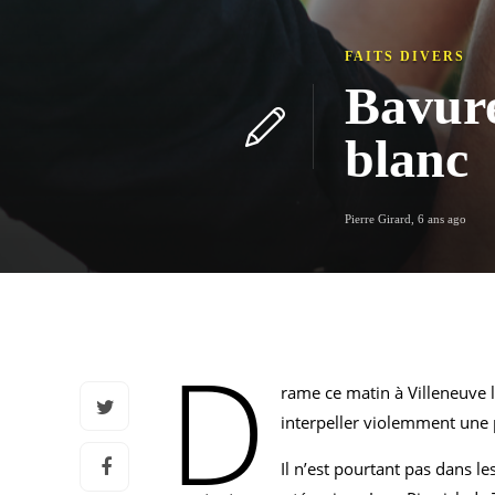
FAITS DIVERS
Bavure
blanc
Pierre Girard
,
6 ans ago
D
rame ce matin à Villeneuve l
interpeller violemment une 
Il n’est pourtant pas dans l