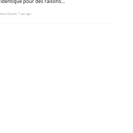
l’identique pour des raisons…
ierre Girard
,
7 ans ago