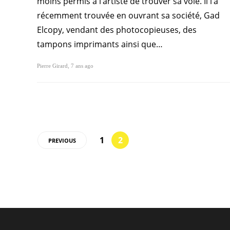
moins permis à l’artiste de trouver sa voie. Il l’a
récemment trouvée en ouvrant sa société, Gad
Elcopy, vendant des photocopieuses, des
tampons imprimants ainsi que…
Pierre Girard
,
7 ans ago
1
2
PREVIOUS