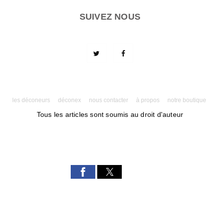
SUIVEZ NOUS
les déconeurs
déconex
nous contacter
à propos
notre boutique
Tous les articles sont soumis au droit d'auteur
Powered by AMPforWP