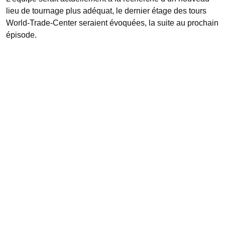
« L’ambiance nous avait plu, l’équipe y voyait beaucoup de
lieu de tournage plus adéquat, le dernier étage des tours
potentiel et en plus on s’était motivés à commencer le
World-Trade-Center seraient évoquées, la suite au prochain
tournage pour de bon. »
épisode.