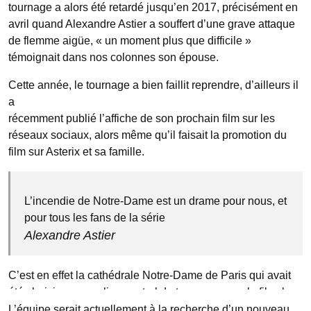
tournage a alors été retardé jusqu’en 2017, précisément en
avril quand Alexandre Astier a souffert d’une grave attaque
de flemme aigüe, « un moment plus que difficile »
témoignait dans nos colonnes son épouse.
Cette année, le tournage a bien faillit reprendre, d’ailleurs il
a
récemment publié l’affiche de son prochain film sur les
réseaux sociaux, alors même qu’il faisait la promotion du
film sur Asterix et sa famille.
L’incendie de Notre-Dame est un drame pour nous, et
pour tous les fans de la série
Alexandre Astier
C’est en effet la cathédrale Notre-Dame de Paris qui avait
été choisie comme lieu central de tournage pour le film, la
prochaine étape de tournage qui n’aura pas lieu.
L’équipe serait actuellement à la recherche d’un nouveau