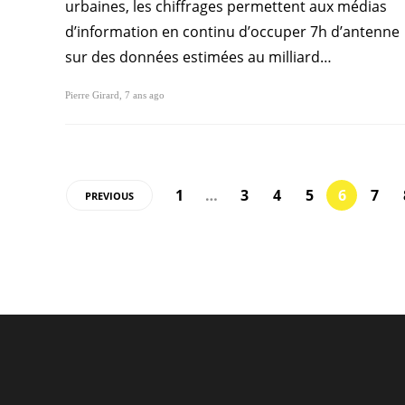
urbaines, les chiffrages permettent aux médias
d’information en continu d’occuper 7h d’antenne
sur des données estimées au milliard…
Pierre Girard
,
7 ans ago
1
…
3
4
5
6
7
PREVIOUS