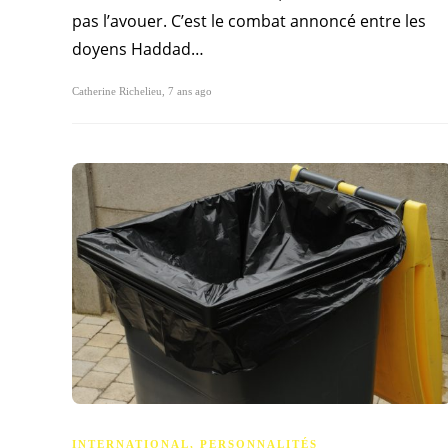
pas l’avouer. C’est le combat annoncé entre les
doyens Haddad…
Catherine Richelieu
,
7 ans ago
INTERNATIONAL
,
PERSONNALITÉS