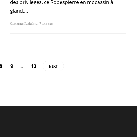
des privilèges, ce Robespierre en mocassin à
gland,…
Catherine Richelieu
,
7 ans ago
8
9
…
13
NEXT