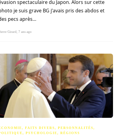
évasion spectaculaire du Japon. Alors sur cette
photo je suis grave BG j’avais pris des abdos et
des pecs après…
ierre Girard
,
7 ans ago
ÉCONOMIE
,
FAITS DIVERS
,
PERSONNALITÉS
,
POLITIQUE
,
PSYCHOLOGIE
,
RÉGIONS