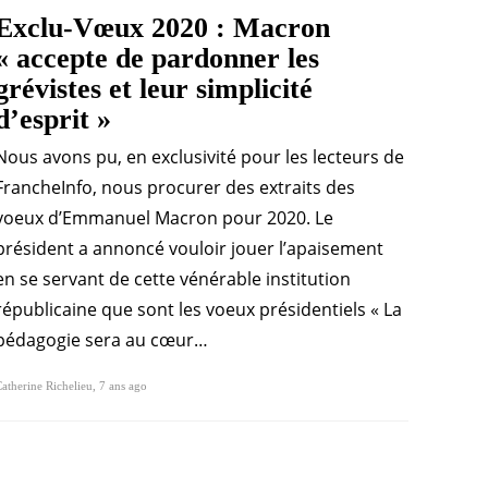
Exclu-Vœux 2020 : Macron
« accepte de pardonner les
grévistes et leur simplicité
d’esprit »
Nous avons pu, en exclusivité pour les lecteurs de
FrancheInfo, nous procurer des extraits des
voeux d’Emmanuel Macron pour 2020. Le
président a annoncé vouloir jouer l’apaisement
en se servant de cette vénérable institution
républicaine que sont les voeux présidentiels « La
pédagogie sera au cœur…
atherine Richelieu
,
7 ans ago