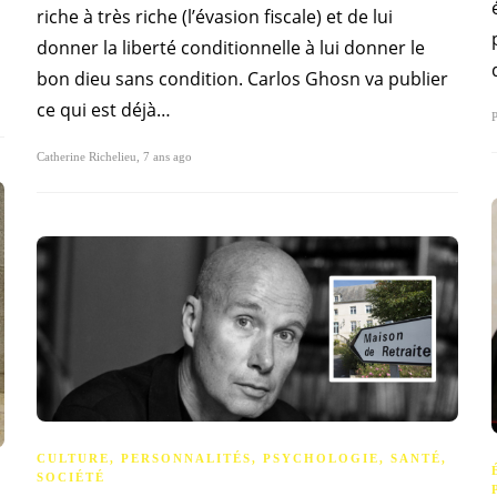
riche à très riche (l’évasion fiscale) et de lui
donner la liberté conditionnelle à lui donner le
bon dieu sans condition. Carlos Ghosn va publier
ce qui est déjà…
P
Catherine Richelieu
,
7 ans ago
CULTURE
,
PERSONNALITÉS
,
PSYCHOLOGIE
,
SANTÉ
,
SOCIÉTÉ