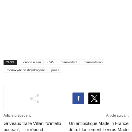
canon à eau
CRS
manifestant
manifestation
TAGS
monoxyde de dihydrogène
police
Article précédent
Article suivant
Griveaux traite Villani "d'intello
Un antibiotique Made in France
puceau", il lui répond
détruit facilement le virus Made