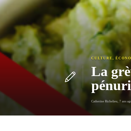
CULTURE
,
ÉCONO
La grè
pénur
Catherine Richelieu
,
7 ans ag