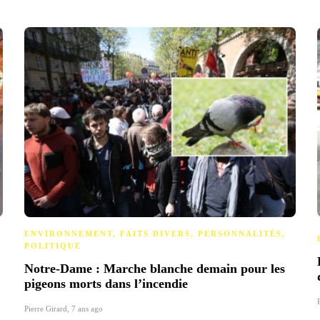
ENVIRONNEMENT
,
FAITS DIVERS
,
PERSONNALITÉS
,
POLITIQUE
Notre-Dame : Marche blanche demain pour les
pigeons morts dans l’incendie
Pierre Girard
,
7 ans ago