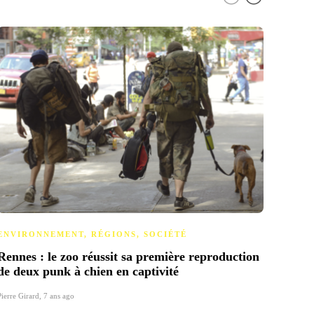
ENVIRONNEMENT
,
RÉGIONS
,
SOCIÉTÉ
POLI
Rennes : le zoo réussit sa première reproduction
« Il 
de deux punk à chien en captivité
soig
Pierre Girard
,
7 ans ago
Pierre 