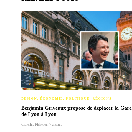
DESIGN
,
ÉCONOMIE
,
POLITIQUE
,
RÉGIONS
Benjamin Griveaux propose de déplacer la Gare
de Lyon à Lyon
Catherine Richelieu
,
7 ans ago