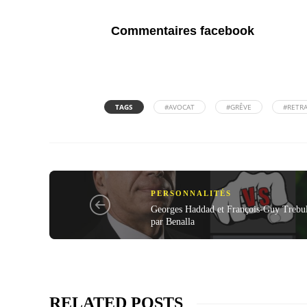
Commentaires facebook
TAGS
#AVOCAT
#GRÊVE
#RETRA
PERSONNALITÉS
Georges Haddad et François-Guy Trebull
par Benalla
RELATED POSTS