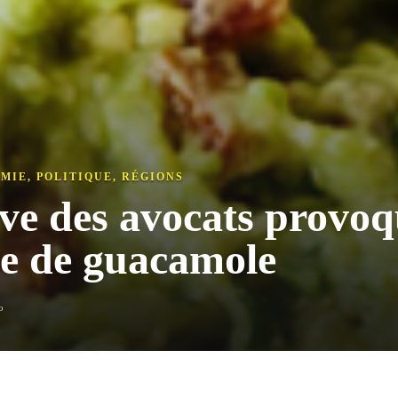
MIE
,
POLITIQUE
,
RÉGIONS
ve des avocats provo
ie de guacamole
o