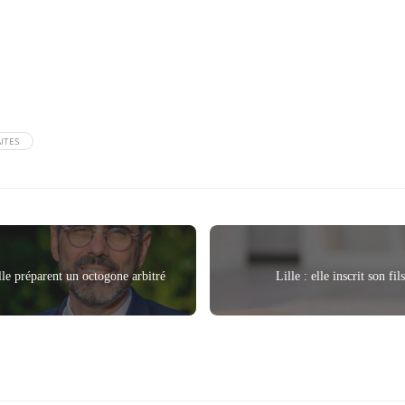
ITES
e préparent un octogone arbitré
Lille : elle inscrit son fi