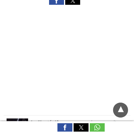
La liberté d&rsquo;expression pourrait
servir à autre chose que dire du mal des