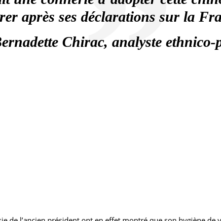
brer après ses déclarations sur la F
ernadette Chirac, analyste ethnico-p
de l’ancien président ont en effet montré que son hygiène de vie a