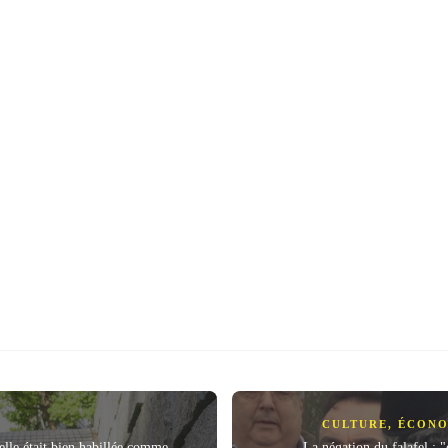
CULTURE
,
ÉCONO
'elle était bien habillée comme
La négation du falafel : 