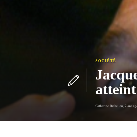
SOCIÉTÉ
Jacque
attein
Catherine Richelieu
,
7 ans ag