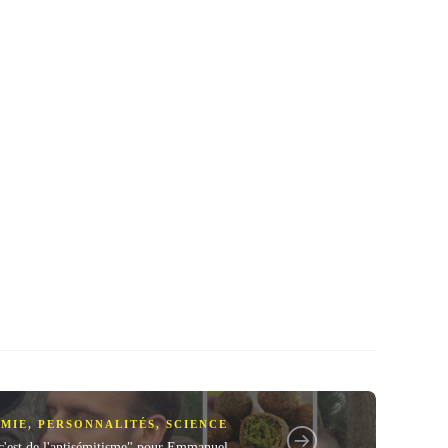
MIE
,
PERSONNALITÉS
,
SCIENCE
"c'est de l'antisémitisme" pour Emmanuel