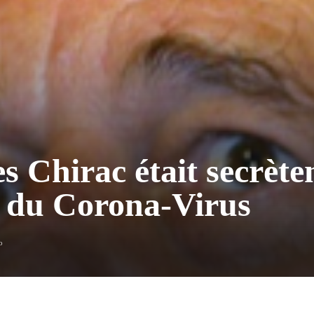
s Chirac était secrèt
t du Corona-Virus
o