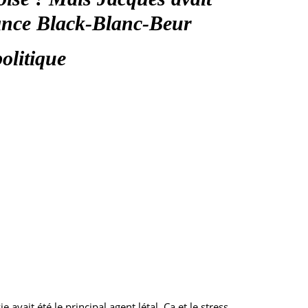
rance Black-Blanc-Beur
olitique
vait été le principal agent létal. Ça et le stress