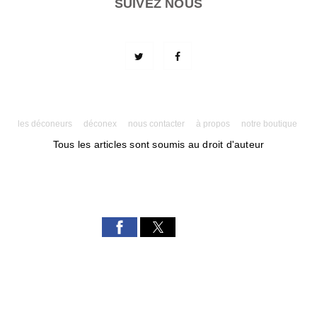
SUIVEZ NOUS
les déconeurs
déconex
nous contacter
à propos
notre boutique
Tous les articles sont soumis au droit d'auteur
Powered by AMPforWP