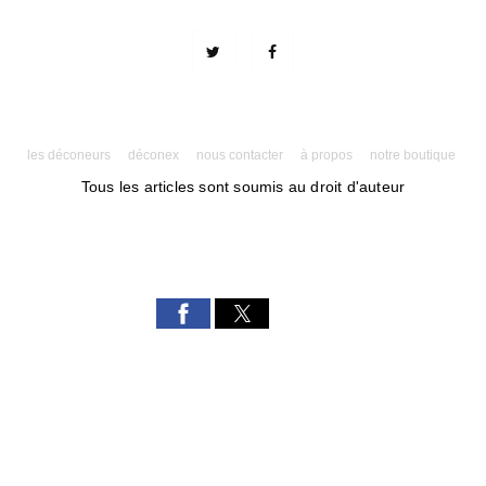
les déconeurs
déconex
nous contacter
à propos
notre boutique
Tous les articles sont soumis au droit d'auteur
Powered by AMPforWP