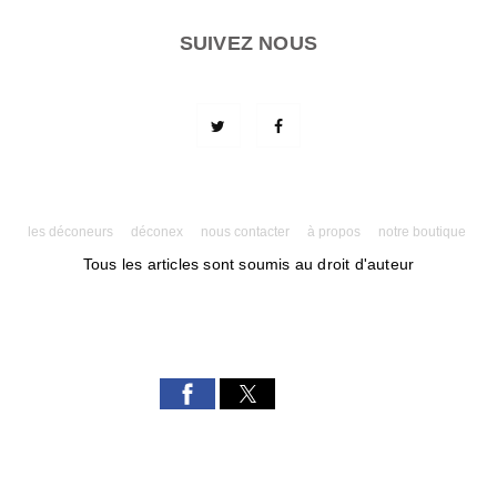
SUIVEZ NOUS
les déconeurs
déconex
nous contacter
à propos
notre boutique
Tous les articles sont soumis au droit d'auteur
Powered by AMPforWP