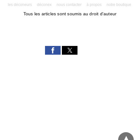
les déconeurs
déconex
nous contacter
à propos
notre boutique
Tous les articles sont soumis au droit d'auteur
Powered by AMPforWP